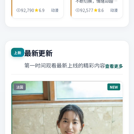
不断切换，情绪却越来
越收。动漫场面服务于
92,790
6.9
动漫
92,577
8.6
动漫
「离开与返回」的主
题，而不是为了炫。
最新更新
上新
第一时间观看最新上线的精彩内容
查看更多
法国
NEW