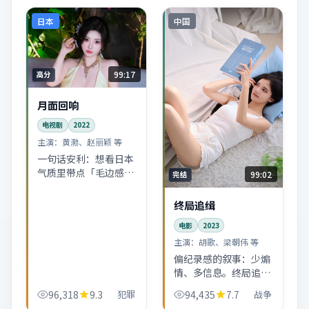
日本
中国
99:17
高分
月面回响
电视剧
2022
主演：
黄渤、赵丽颖 等
一句话安利：想看日本
气质里带点「毛边感」
99:02
完结
的电视剧，可以从这部
开始。节奏不赶，适合
终局追缉
深夜独自看完。
电影
2023
主演：
胡歌、梁朝伟 等
偏纪录感的叙事：少煽
情、多信息。终局追缉
更像把中国大陆某一截
96,318
9.3
犯罪
94,435
7.7
战争
真实切片搬上银幕，电