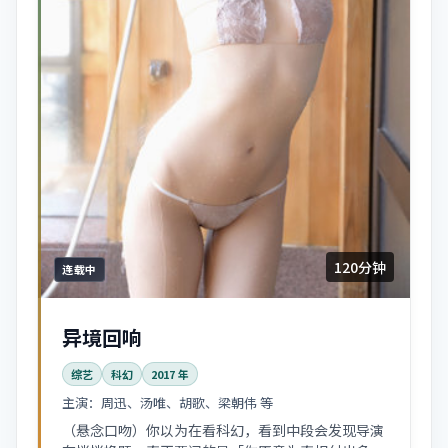
120分钟
连载中
异境回响
综艺
科幻
2017
年
主演：
周迅、汤唯、胡歌、梁朝伟 等
（悬念口吻）你以为在看科幻，看到中段会发现导演