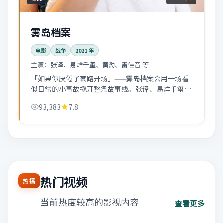
雾岛档案
电影
战争
2021
年
主演：
张译、易烊千玺、黄渤、雷佳音 等
「如果你厌倦了套路开场」——雾岛档案会用一场看
似日常的小事故撬开整条故事线。张译、易烊千玺的
化学反应偏慢热，越往后越上头。
93,383
7.8
热门视频
热播
当前热度较高的影视内容
查看更多