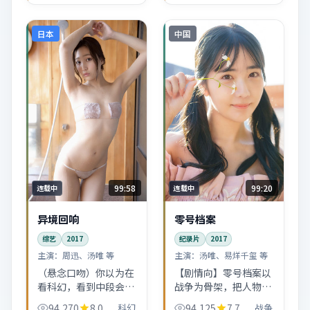
影爱好者会读出更多弦
外之音。
日本
中国
99:58
99:20
连载中
连载中
异境回响
零号档案
综艺
2017
纪录片
2017
主演：
周迅、汤唯 等
主演：
汤唯、易烊千玺 等
（悬念口吻）你以为在
【剧情向】零号档案以
看科幻，看到中段会发
战争为骨架，把人物逼
现导演在悄悄换题：真
到墙角再慢慢松绑。陈
94,270
8.0
科幻
94,125
7.7
战争