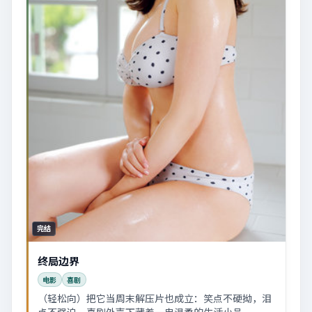
完结
终局边界
电影
喜剧
（轻松向）把它当周末解压片也成立：笑点不硬拗，泪