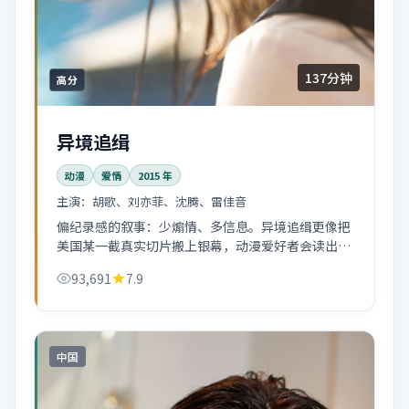
137分钟
高分
异境追缉
动漫
爱情
2015
年
主演：
胡歌、刘亦菲、沈腾、雷佳音
偏纪录感的叙事：少煽情、多信息。异境追缉更像把
美国某一截真实切片搬上银幕，动漫爱好者会读出更
多弦外之音。
93,691
7.9
中国