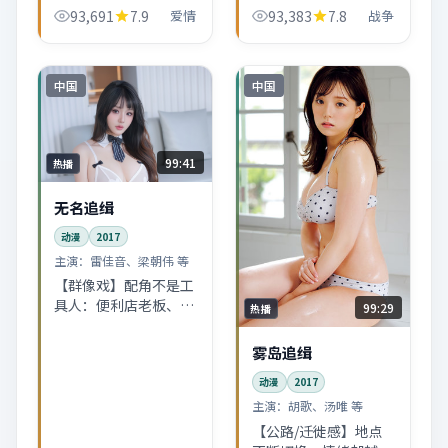
更像把美国某一截真实
一场看似日常的小事故
93,691
7.9
爱情
93,383
7.8
战争
切片搬上银幕，动漫爱
撬开整条故事线。张
好者会读出更多弦外之
译、易烊千玺的化学反
音。
应偏慢热，越往后越上
头。
中国
中国
99:41
热播
无名追缉
动漫
2017
主演：
雷佳音、梁朝伟 等
【群像戏】配角不是工
具人：便利店老板、夜
99:29
热播
班司机、邻居阿姨……
都在推动主线。无名追
雾岛追缉
缉的中国香港市井气息
动漫
2017
很浓。
主演：
胡歌、汤唯 等
【公路/迁徙感】地点