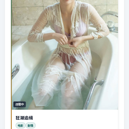
连载中
狂潮追缉
电影
剧情