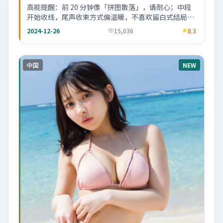
高能提醒：前 20 分钟像「拼图散落」，请耐心；中段
开始收线，尾声收束方式偏温暖，不喜欢留白式结局的
观众可自行避雷。
2024-12-26
15,036
8.3
中国
NEW