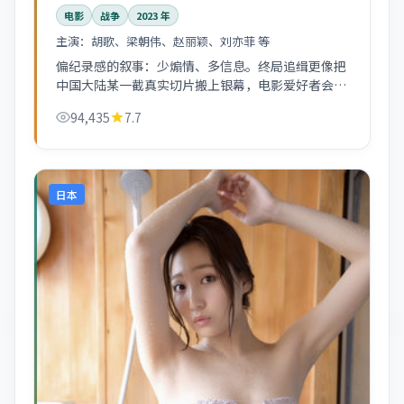
电影
战争
2023
年
主演：
胡歌、梁朝伟、赵丽颖、刘亦菲 等
偏纪录感的叙事：少煽情、多信息。终局追缉更像把
中国大陆某一截真实切片搬上银幕，电影爱好者会读
出更多弦外之音。
94,435
7.7
日本