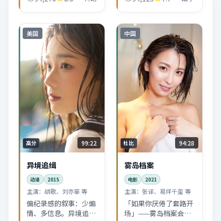
正要问的是「你愿意为
凯歌擅长用细节替台词
真相付出多少」。
说话，汤唯、易烊千玺
的几场对手戏后劲很
足。
美国
中国
99:22
94:28
高分
杜比
异境追缉
雾岛档案
动漫
2015
电影
2021
主演：
胡歌、刘亦菲 等
主演：
张译、易烊千玺 等
偏纪录感的叙事：少煽
「如果你厌倦了套路开
情、多信息。异境追缉
场」——雾岛档案会用