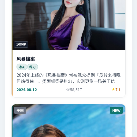
1080P
风暴档案
动漫
科幻
2024年上线的《风暴档案》常被观众提到「反转来得晚
但站得住」。类型标签是科幻，实则更像一场关于信任
的社会寓言。
2024-08-12
58,517
7.1
美国
NEW