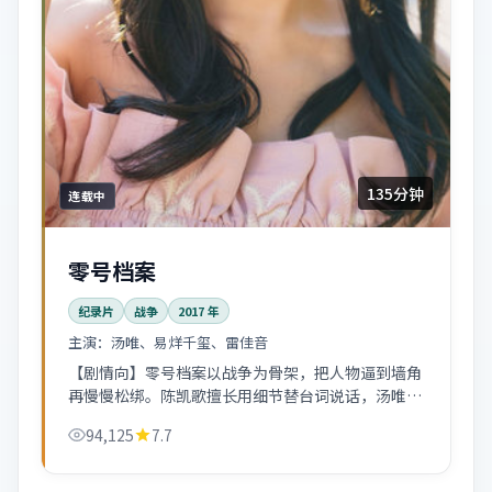
135分钟
连载中
零号档案
纪录片
战争
2017
年
主演：
汤唯、易烊千玺、雷佳音
【剧情向】零号档案以战争为骨架，把人物逼到墙角
再慢慢松绑。陈凯歌擅长用细节替台词说话，汤唯、
易烊千玺的几场对手戏后劲很足。
94,125
7.7