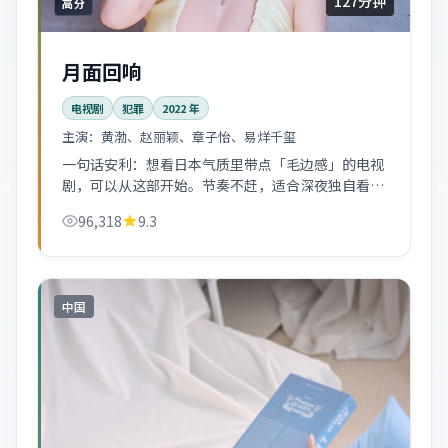
127分钟
高分
月面回响
电视剧
犯罪
2022
年
主演：
黄渤、赵丽颖、章子怡、易烊千玺
一句话安利：想看日本气质里带点「毛边感」的电视
剧，可以从这部开始。节奏不赶，适合深夜独自看
完。
96,318
9.3
中国