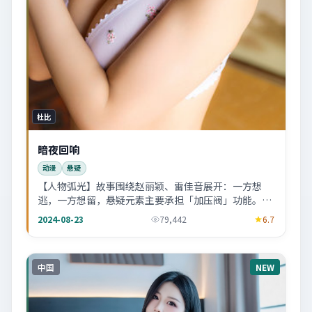
杜比
暗夜回响
动漫
悬疑
【人物弧光】故事围绕赵丽颖、雷佳音展开：一方想
逃，一方想留，悬疑元素主要承担「加压阀」功能。看
完会忍不住回想某个配角的眼神。
2024-08-23
79,442
6.7
中国
NEW