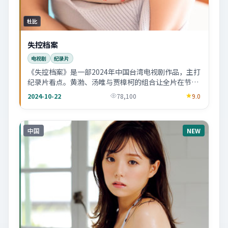
杜比
失控档案
电视剧
纪录片
《失控档案》是一部2024年中国台湾电视剧作品，主打
纪录片看点。黄渤、汤唯与贾樟柯的组合让全片在节奏
与表演上更稳，适合喜欢细读剧情的观众。
2024-10-22
78,100
9.0
中国
NEW