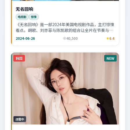
无名回响
电视剧
惊悚
《无名回响》是一部2024年美国电视剧作品，主打惊悚
看点。胡歌、刘亦菲与陈凯歌的组合让全片在节奏与表
演上更稳，适合喜欢细读剧情的观众。
2024-06-26
40,500
6.4
韩国
NEW
连载中